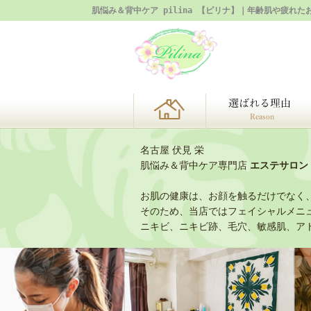
肌悩み＆背中ケア pilina 【ピリナ】｜年齢肌や疲
TOP
名古屋 伏見 栄
肌悩み＆背中ケア専門店
エステサロン p
お肌の健康は、お顔を触るだけでなく
そのため、当店ではフェイシャルメニ
ニキビ、ニキビ跡、毛穴、敏感肌、ア